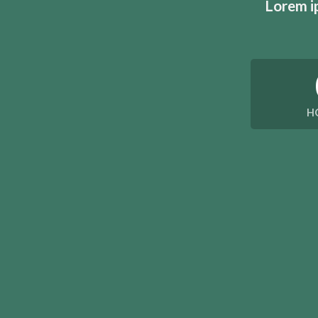
Lorem ip
H