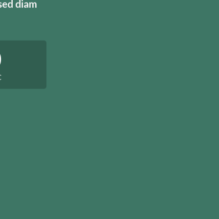
 sed diam
0
C