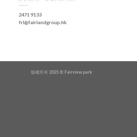
2471 9133
frl@fairlandgroup.hk
版權所有 2025 ©
Fairview park