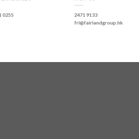
1 0255
2471 9133
frl@fairlandgroup.hk