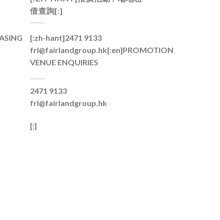
借查詢[:]
ASING
[:zh-hant]2471 9133
frl@fairlandgroup.hk[:en]
PROMOTION
VENUE ENQUIRIES
2471 9133
frl@fairlandgroup.hk
[:]