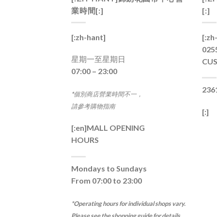
業時間[:]
[:]
[:zh-hant]
[:zh
0255
星期一至星期日
CUS
07:00 – 23:00
236
*個別商店營業時間不一，
請參考購物指南
[:]
[:en]
MALL OPENING
HOURS
Mondays to Sundays
From 07:00 to 23:00
*Operating hours for individual shops vary.
Please see the shopping guide for details.