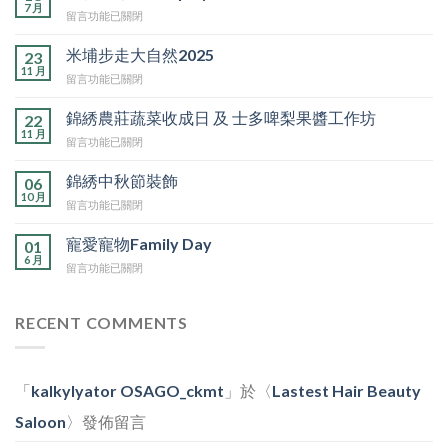
7 月
在
留言功能已關閉
〈寵
物
米埔步走大自然2025
23
子
11 月
在
留言功能已關閉
母
〈米
裝
埔
錦綉農莊蔬菜收成日 及 士多啤梨果醬工作坊
Cosplay
22
步
11 月
派
在
留言功能已關閉
走
對〉
〈錦
大
中
綉
錦綉中秋節裝飾
自
06
農
10 月
然
在
留言功能已關閉
莊
2025〉
〈錦
蔬
中
綉
寵愛寵物Family Day
菜
01
中
6 月
收
在
留言功能已關閉
秋
成
〈寵
節
日
愛
裝
及
寵
RECENT COMMENTS
飾〉
士
物
中
多
Family
啤
Day〉
梨
中
「
kalkylyator OSAGO_ckmt
」於〈
Lastest Hair Beauty
果
醬
Saloon
〉發佈留言
工
作