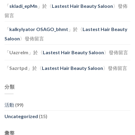
坊〉
「
skladi_epMn
」於〈
Lastest Hair Beauty Saloon
〉發佈
中
留言
「
kalkylyator OSAGO_bhmt
」於〈
Lastest Hair Beauty
Saloon
〉發佈留言
「
Uazrelm
」於〈
Lastest Hair Beauty Saloon
〉發佈留言
「
Sazrtpd
」於〈
Lastest Hair Beauty Saloon
〉發佈留言
分類
活動
(99)
Uncategorized
(15)
彙整