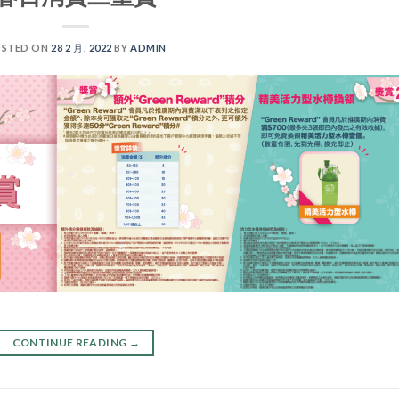
STED ON
28 2 月, 2022
BY
ADMIN
CONTINUE READING
→