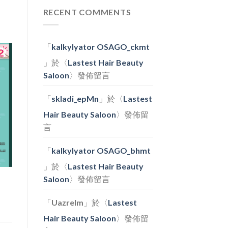
綉
Day〉
梨
瑜
RECENT COMMENTS
中
果
伽
醬
工
工
作
作
坊〉
「
kalkylyator OSAGO_ckmt
坊〉
中
中
」於〈
Lastest Hair Beauty
Saloon
〉發佈留言
「
skladi_epMn
」於〈
Lastest
Hair Beauty Saloon
〉發佈留
言
「
kalkylyator OSAGO_bhmt
」於〈
Lastest Hair Beauty
Saloon
〉發佈留言
「
Uazrelm
」於〈
Lastest
Hair Beauty Saloon
〉發佈留