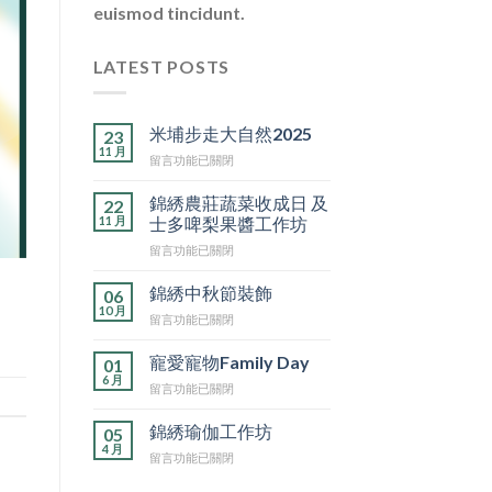
euismod tincidunt.
LATEST POSTS
米埔步走大自然2025
23
11 月
在
留言功能已關閉
〈米
埔
錦綉農莊蔬菜收成日 及
22
步
11 月
士多啤梨果醬工作坊
走
在
留言功能已關閉
大
〈錦
自
綉
然
錦綉中秋節裝飾
06
農
2025〉
10 月
在
留言功能已關閉
莊
中
〈錦
蔬
綉
寵愛寵物Family Day
菜
01
中
6 月
收
在
留言功能已關閉
秋
成
〈寵
節
日
愛
錦綉瑜伽工作坊
裝
05
及
寵
4 月
飾〉
士
在
留言功能已關閉
物
中
多
〈錦
Family
啤