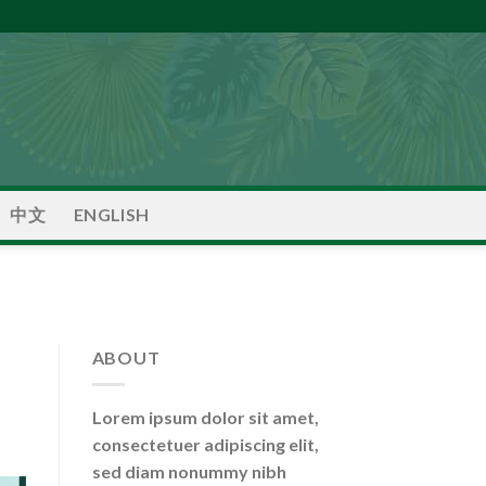
中文
ENGLISH
ABOUT
Lorem ipsum dolor sit amet,
consectetuer adipiscing elit,
sed diam nonummy nibh