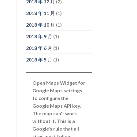
2018 年 12 月
(2)
2018 年 11 月
(1)
2018 年 10 月
(1)
2018 年 9 月
(1)
2018 年 6 月
(1)
2018 年 5 月
(1)
Open Maps Widget for
Google Maps settings
to configure the
Google Maps API key.
The map can't work
without it. This is a
Google's rule that all
sites must follow.