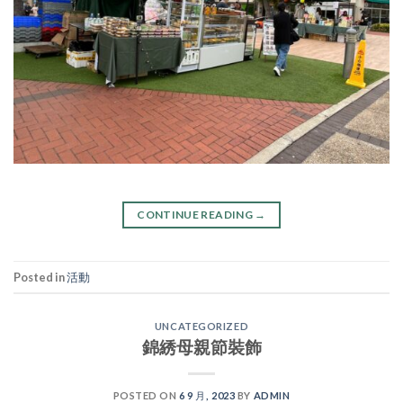
CONTINUE READING
→
Posted in
活動
UNCATEGORIZED
錦綉母親節裝飾
POSTED ON
6 9 月, 2023
BY
ADMIN