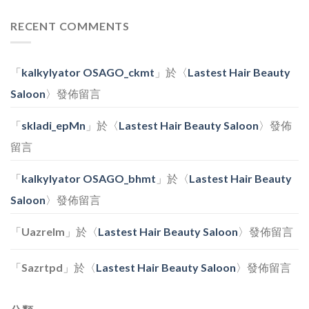
節
日
愛
裝
及
寵
RECENT COMMENTS
飾〉
士
物
中
多
Family
啤
Day〉
梨
中
「
kalkylyator OSAGO_ckmt
」於〈
Lastest Hair Beauty
果
醬
Saloon
〉發佈留言
工
作
坊〉
「
skladi_epMn
」於〈
Lastest Hair Beauty Saloon
〉發佈
中
留言
「
kalkylyator OSAGO_bhmt
」於〈
Lastest Hair Beauty
Saloon
〉發佈留言
「
Uazrelm
」於〈
Lastest Hair Beauty Saloon
〉發佈留言
「
Sazrtpd
」於〈
Lastest Hair Beauty Saloon
〉發佈留言