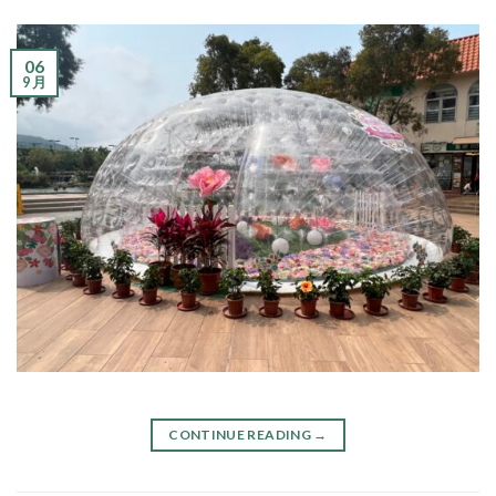
06
9 月
CONTINUE READING
→