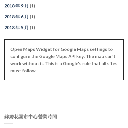
2018 年 9 月
(1)
2018 年 6 月
(1)
2018 年 5 月
(1)
Open Maps Widget for Google Maps settings to
configure the Google Maps API key. The map can't
work without it. This is a Google's rule that all sites
must follow.
錦綉花園市中心營業時間