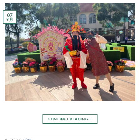
07
9 月
CONTINUE READING
→