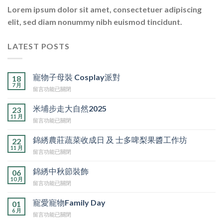
Lorem ipsum dolor sit amet, consectetuer adipiscing
elit, sed diam nonummy nibh euismod tincidunt.
LATEST POSTS
寵物子母裝 Cosplay派對
18
7 月
在
留言功能已關閉
〈寵
物
米埔步走大自然2025
23
子
11 月
在
留言功能已關閉
母
〈米
裝
埔
錦綉農莊蔬菜收成日 及 士多啤梨果醬工作坊
Cosplay
22
步
11 月
派
在
留言功能已關閉
走
對〉
〈錦
大
中
綉
錦綉中秋節裝飾
自
06
農
10 月
然
在
留言功能已關閉
莊
2025〉
〈錦
蔬
中
綉
寵愛寵物Family Day
菜
01
中
6 月
收
在
留言功能已關閉
秋
成
〈寵