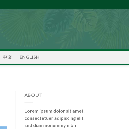
中文
ENGLISH
ABOUT
Lorem ipsum dolor sit amet,
consectetuer adipiscing elit,
sed diam nonummy nibh