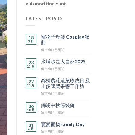
euismod tincidunt.
LATEST POSTS
寵物子母裝 Cosplay派
18
7 月
對
在
留言功能已關閉
〈寵
物
米埔步走大自然2025
23
子
11 月
在
留言功能已關閉
母
〈米
裝
埔
錦綉農莊蔬菜收成日 及
Cosplay
22
步
11 月
派
士多啤梨果醬工作坊
走
對〉
在
留言功能已關閉
大
中
〈錦
自
綉
然
錦綉中秋節裝飾
06
農
2025〉
10 月
在
留言功能已關閉
莊
中
〈錦
蔬
綉
寵愛寵物Family Day
菜
01
中
6 月
收
在
留言功能已關閉
秋
成