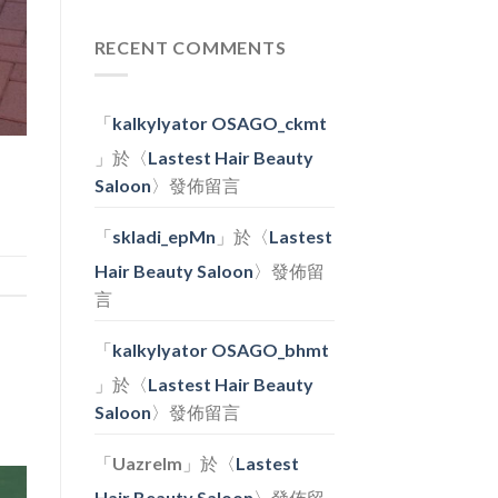
〈寵
節
日
愛
裝
及
寵
RECENT COMMENTS
飾〉
士
物
中
多
Family
啤
Day〉
梨
中
「
kalkylyator OSAGO_ckmt
果
醬
」於〈
Lastest Hair Beauty
工
Saloon
〉發佈留言
作
坊〉
中
「
skladi_epMn
」於〈
Lastest
Hair Beauty Saloon
〉發佈留
言
「
kalkylyator OSAGO_bhmt
」於〈
Lastest Hair Beauty
Saloon
〉發佈留言
「
Uazrelm
」於〈
Lastest
Hair Beauty Saloon
〉發佈留