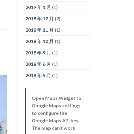
2019 年 1 月
(1)
2018 年 12 月
(2)
2018 年 11 月
(1)
2018 年 10 月
(1)
2018 年 9 月
(1)
2018 年 6 月
(1)
2018 年 5 月
(1)
Open Maps Widget for
Google Maps settings
to configure the
Google Maps API key.
The map can't work