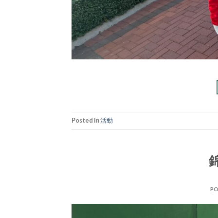
Posted in
活動
PO